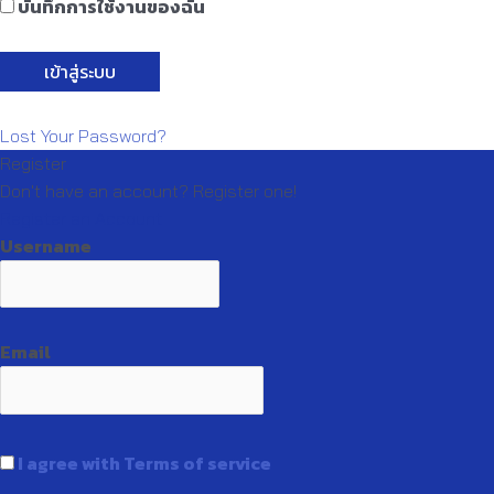
บันทึกการใช้งานของฉัน
Lost Your Password?
Register
Don't have an account? Register one!
Register an Account
Username
Email
I agree with Terms of service