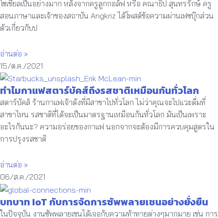
โซเชียลเป็นอย่างมาก หลังจากครูลูกกอล์ฟ หรือ คณาธิป สุนทรรักษ์ ครู
สอนภาษาและเจ้าของสถาบัน Angkriz ได้โพสต์ข้อความผ่านเฟซบุ๊กส่วน
ตัวเกี่ยวกับป
อ่านต่อ »
15/ต.ค./2021
ทำไมกาแฟสตาร์บัคส์ถึงรสชาติเหมือนกันทั่วโลก
สตาร์บัคส์ ร้านกาแฟเจ้าดังที่มีสาขาไปทั่วโลก ไม่ว่าคุณจะไปแวะดื่มที่
สาขาไหน รสชาติที่ได้จะเป็นมาตรฐานเหมือนกันทั่วโลก มันเป็นเพราะ
อะไรกันนะ? ความอร่อยของกาแฟ นอกจากจะต้องมีการควบคุมสูตรใน
การปรุงรสชาติ
อ่านต่อ »
06/ส.ค./2021
บทบาท IoT กับการจัดการซัพพลายเชนอย่างยั่งยืน
ในปัจจุบัน งานซัพพลายเชนได้เจอกับความท้าทายต่างๆมากมาย เช่น การ