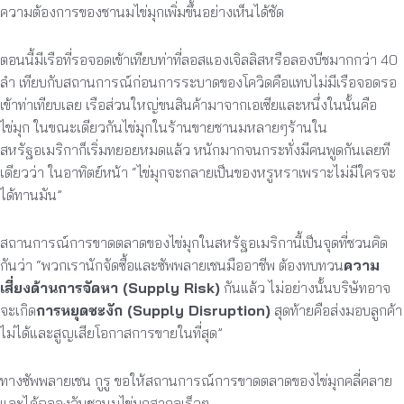
ความต้องการของชานมไข่มุกเพิ่มขึ้นอย่างเห็นได้ชัด
ตอนนี้มีเรือที่รอจอดเข้าเทียบท่าที่ลอสแองเจิลลิสหรือลองบีชมากกว่า 40
ลำ เทียบกับสถานการณ์ก่อนการระบาดของโควิดคือแทบไม่มีเรือจอดรอ
เข้าท่าเทียบเลย เรือส่วนใหญ่ขนสินค้ามาจากเอเซียและหนึ่งในนั้นคือ
ไข่มุก ในขณะเดียวกันไข่มุกในร้านขายชานมหลายๆร้านใน
สหรัฐอเมริกาก็เริ่มทยอยหมดแล้ว หนักมากจนกระทั่งมีคนพูดกันเลยที
เดียวว่า ในอาทิตย์หน้า “ไข่มุกจะกลายเป็นของหรูหราเพราะไม่มีใครจะ
ได้ทานมัน”
สถานการณ์การขาดตลาดของไข่มุกในสหรัฐอเมริกานี้เป็นจุดที่ชวนคิด
กันว่า “พวกเรานักจัดซื้อและซัพพลายเชนมืออาชีพ ต้องทบทวน
ความ
เสี่ยงด้านการจัดหา (Supply Risk)
กันแล้ว ไม่อย่างนั้นบริษัทอาจ
จะเกิด
การหยุดชะงัก (Supply Disruption)
สุดท้ายคือส่งมอบลูกค้า
ไม่ได้และสูญเสียโอกาสการขายในที่สุด”
ทางซัพพลายเชน กูรู ขอให้สถานการณ์การขาดตลาดของไข่มุกคลี่คลาย
และได้ฉลองวันชานมไข่มุกสากลเร็วๆ