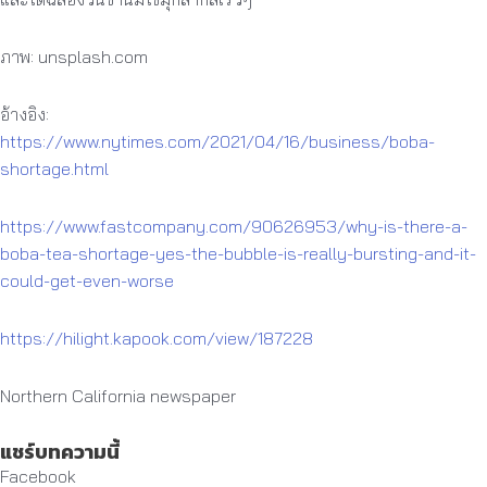
ภาพ: unsplash.com
อ้างอิง:
https://www.nytimes.com/2021/04/16/business/boba-
shortage.html
https://www.fastcompany.com/90626953/why-is-there-a-
boba-tea-shortage-yes-the-bubble-is-really-bursting-and-it-
could-get-even-worse
https://hilight.kapook.com/view/187228
Northern California newspaper
แชร์บทความนี้
Facebook