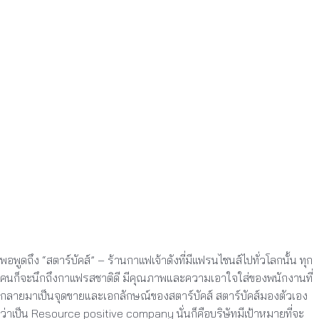
พอพูดถึง “สตาร์บัคส์” – ร้านกาแฟเจ้าดังที่มีแฟรนไชนส์ไปทั่วโลกนั้น ทุก
คนก็จะนึกถึงกาแฟรสชาติดี มีคุณภาพและความเอาใจใส่ของพนักงานที่
กลายมาเป็นจุดขายและเอกลักษณ์ของสตาร์บัคส์ สตาร์บัคส์มองตัวเอง
ว่าเป็น Resource positive company นั่นก็คือบริษัทมีเป้าหมายที่จะ