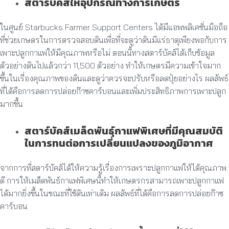
สตาร์บัคส์ให้อุปกรณ์ทางการเกษตร
ในศูนย์ Starbucks Farmer Support Centers ได้มีแอพพลิเคชั่นมือถือ
ที่ช่วยเกษตรในการตรวจสอบดินเพื่อที่จะดูว่าดินมีแร่ธาตุเพียงพอกับการ
เพาะปลูกกาแฟให้มีคุณภาพหรือไม่ ตอนนี้ทางสตาร์บัคส์ได้เก็บข้อมูล
ตัวอย่างดินไปแล้วกว่า 11,500 ตัวอย่าง ทำให้เกษตรมีความเข้าใจมาก
ขึ้นในเรื่องคุณภาพของดินและดูว่าควรจะปรับหรือลดปุ๋ยอย่างไร ผลลัพธ์
ที่ได้คือการลดการปล่อยก๊าซคาร์บอนและเพิ่มประสิทธิภาพการเพาะปลูก
มากขึ้น
สตาร์บัคส์เมล็ดพันธุ์กาแฟพิเศษที่มีคุณสมบัติ
ในการทนต่อการเปลี่ยนแปลงของภูมิอากาศ
จากการที่สตาร์บัคส์ได้ให้ความรู้เรื่องการเพราะปลูกกาแฟให้ได้คุณภาพ
ดี การให้เมล็ดพันธ์กาแฟพิเศษนี้ทำให้เกษตรกรสามารถเพาะปลูกกาแฟ
ได้มากยิ่งขึ้นในขณะที่ใช้ดินเท่าเดิม ผลลัพธ์ที่ได้คือการลดการปล่อยก๊าซ
คาร์บอน