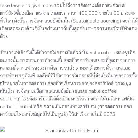
take less and give more รวมไปถึงการจัดหาเมล็ดกาแฟด้วย ส
ตาร์บัคส์ซื้อเมล็ดกาแฟจากเกษตรกรกว่า 400,000 รายใน 30 ประเทศ
ทั่วโลก ดังนั้นการจัดหาแบบยั่งยืนนั้น (Sustainable sourcing) จะทำให้
เกิดผลกระทบด้านดีเป็นอย่างมากกับทั้งลูกค้า เกษตรกรและตัวบริษัทเอง
ด้วย
ร้านกาแฟเจ้าดังนี้ได้ทำการวิเคราะห์แล้วว่าใน value chain ของธุรกิจ
ตนเองนั้น กระบวนการทำงานที่ปล่อยก๊าซคาร์บอนเยอะที่สุดมาจากการ
เพาะเมล็ดกาแฟ รองลงมาคือการขนส่ง ตามมาด้วยการคั่วกาแฟและ
การทำบรรจุภัณฑ์ ผลลัพธ์ที่ได้จากการวิเคราะห์นี้จึงเป็นที่มาของการตั้ง
เป้าหมายในการลดการปล่อยก๊าซเรือนกระจกของสตาร์บัคส์ ว่าจะมุ่ง
เน้นถึงการจัดหาเมล็ดกาแฟแบบยั่งยืน (sustainable coffee
sourcing) โดยที่สตาร์บัคส์ได้ตั้งเป้าหมายไว้ว่า จะทำให้เมล็ดกาแฟเป็น
carbon neutral หรือ ความเป็นกลางทางคาร์บอน (การลดการปล่อย
คาร์บอนไดออกไซด์สุทธิให้เป็นศูนย์) ให้สำเร็จภายในปี 2573